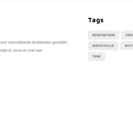
Tags
BENZINETANK
DRA
oor verschillende doeleinden geschikt.
MINTDOOSJE
NOST
tijlvol, stoer en met een
TANK