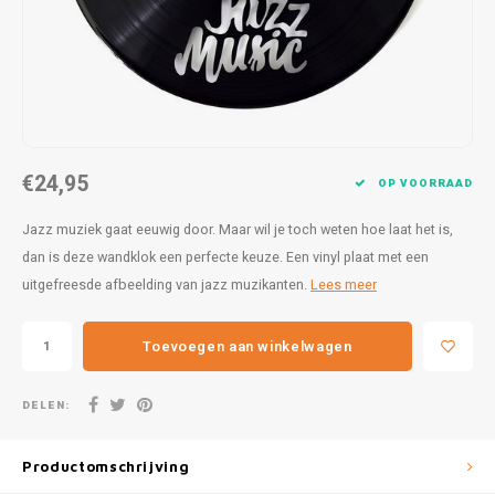
Lampen
Speelgoed
Bentley
Theep
25 x 5
Formu
Letterkaarsjes
BMW
Voorr
27 x 9
Harle
Onderzetters
Borgward
30x20
Kawas
Textiel
Bugatti
30 x 4
Lanci
€24,95
OP VOORRAAD
Wanddecoratie
Buick
Jazz muziek gaat eeuwig door. Maar wil je toch weten hoe laat het is,
31,8x1
Merc
dan is deze wandklok een perfecte keuze. Een vinyl plaat met een
Cadillac
40 x 6
Mini 
uitgefreesde afbeelding van jazz muzikanten.
Lees meer
Chevrolet
Morri
Toevoegen aan winkelwagen
Citroën
Pagan
DELEN:
Corvette
Variat
Productomschrijving