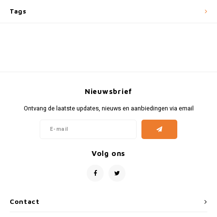
Fiat
Vesp
Tags
Formule 1
Volks
Ford
Yama
Jaguar
Nieuwsbrief
Lamborghini
Ontvang de laatste updates, nieuws en aanbiedingen via email
Lancia
Mercedes
Volg ons
MG
Mini
Contact
Morris