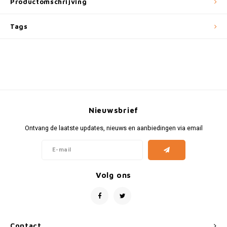
Productomschrijving
Fiat
Vesp
Tags
Formule 1
Volks
Ford
Yama
Jaguar
Lamborghini
Nieuwsbrief
Lancia
Ontvang de laatste updates, nieuws en aanbiedingen via email
Mercedes
Volg ons
MG
Mini
Morris
Contact