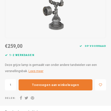
Lampen
Speelgoed
Bentley
Theep
25 x 5
Formu
Letterkaarsjes
BMW
Voorr
27 x 9
Harle
Onderzetters
Borgward
30x20
Kawas
Textiel
Bugatti
30 x 4
Lanci
€259,00
OP VOORRAAD
Wanddecoratie
Buick
31,8x1
Merc
1-2 WERKDAGEN
Cadillac
40 x 6
Mini 
Deze grijze lamp is gemaakt van onder andere tandwielen van een
versnellingsbak.
Lees meer
Chevrolet
Morri
Toevoegen aan winkelwagen
Citroën
Pagan
DELEN:
Corvette
Variat