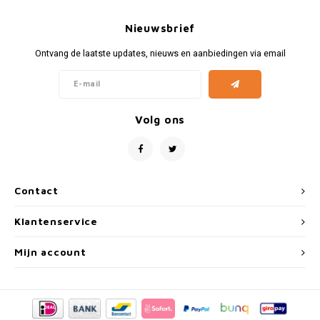
Fiat
Vesp
Nieuwsbrief
Formule 1
Volks
Ontvang de laatste updates, nieuws en aanbiedingen via email
Ford
Yama
Jaguar
Volg ons
Lamborghini
Lancia
Contact
Mercedes
Klantenservice
MG
Mijn account
Mini
Morris