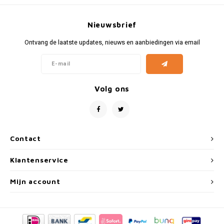
Fiat
Vesp
Nieuwsbrief
Formule 1
Volks
Ontvang de laatste updates, nieuws en aanbiedingen via email
Ford
Yama
Jaguar
Volg ons
Lamborghini
Lancia
Contact
Mercedes
Klantenservice
MG
Mijn account
Mini
Morris