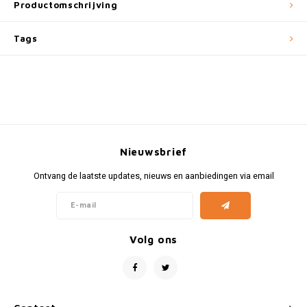
Fiat
Vesp
Productomschrijving
Formule 1
Volks
Tags
Ford
Yama
Jaguar
Lamborghini
Nieuwsbrief
Lancia
Ontvang de laatste updates, nieuws en aanbiedingen via email
Mercedes
MG
Volg ons
Mini
Morris