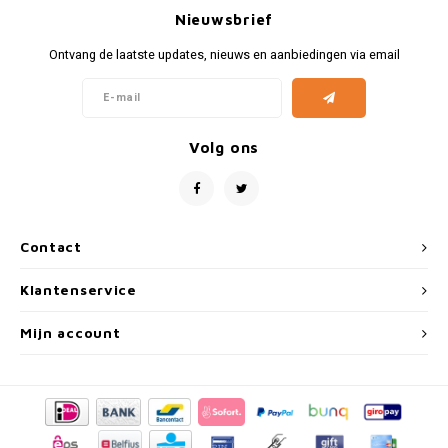
Fiat
Vesp
Nieuwsbrief
Formule 1
Volks
Ontvang de laatste updates, nieuws en aanbiedingen via email
Ford
Yama
Volg ons
Jaguar
Lamborghini
Contact
Lancia
Klantenservice
Mercedes
Mijn account
MG
Mini
Morris