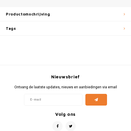
Fiat
Vesp
Productomschrijving
Formule 1
Volks
Tags
Ford
Yama
Jaguar
Lamborghini
Lancia
Nieuwsbrief
Ontvang de laatste updates, nieuws en aanbiedingen via email
Mercedes
MG
Volg ons
Mini
Morris