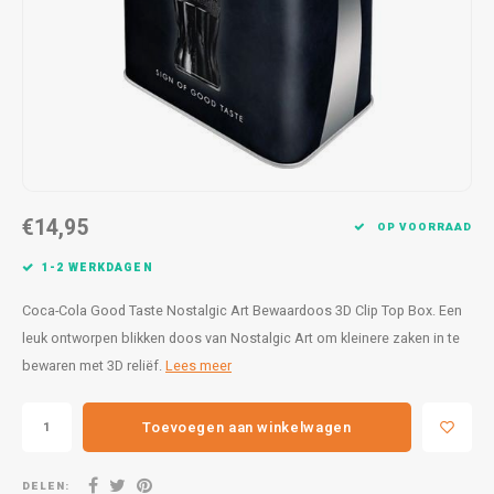
Lampen
Speelgoed
Bentley
Theep
25 x 5
Formu
Letterkaarsjes
BMW
Voorr
27 x 9
Harle
Onderzetters
Borgward
30x20
Kawas
Textiel
Bugatti
30 x 4
Lanci
€14,95
OP VOORRAAD
Wanddecoratie
Buick
31,8x1
Merc
1-2 WERKDAGEN
Cadillac
40 x 6
Mini 
Coca-Cola Good Taste Nostalgic Art Bewaardoos 3D Clip Top Box. Een
Chevrolet
Morri
leuk ontworpen blikken doos van Nostalgic Art om kleinere zaken in te
bewaren met 3D reliëf.
Lees meer
Citroën
Pagan
Toevoegen aan winkelwagen
Corvette
Variat
DELEN: