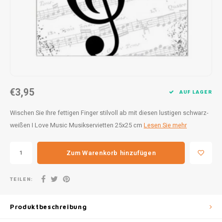
30x20
31,8x1
€3,95
AUF LAGER
Wischen Sie Ihre fettigen Finger stilvoll ab mit diesen lustigen schwarz-
weißen I Love Music Musikservietten 25x25 cm
Lesen Sie mehr
Zum Warenkorb hinzufügen
TEILEN:
Produktbeschreibung