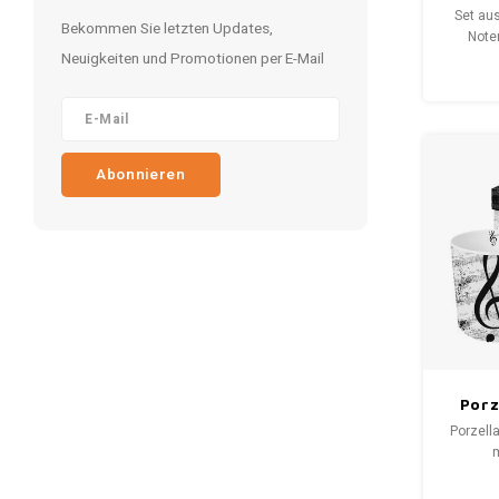
Noten
Set aus
Bekommen Sie letzten Updates,
Not
Noten
Neuigkeiten und Promotionen per E-Mail
Blickfa
Passt
verl
Atmosp
Charak
sind ein
Abonnieren
sorgen
Porz
lo
Porzell
Mu
Geige
recht