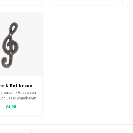
re & Eef braun
 Musik Schlüssel
sromantik Gusseisen
aken 6x5x17cm
-Schlüssel Wandhaken
rständer von Clayre &
€4,95
Eef 6x5x17cm