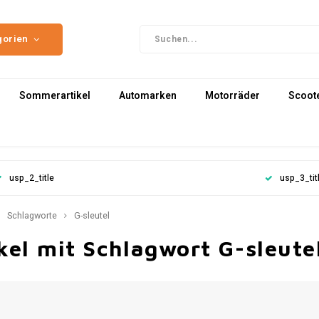
gorien
Sommerartikel
Automarken
Motorräder
Scoot
usp_2_title
usp_3_tit
Schlagworte
G-sleutel
kel mit Schlagwort G-sleute