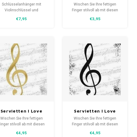
Violenschlüssel mit
Music schwarz mit
Schlüsselanhänger mit
Wischen Sie Ihre fettigen
Musiknote
Musikschlüssel 25x25
Violinschlüssel und
Finger stilvoll ab mit diesen
usiknote. Dieser elegante
lustigen schwarz-weißen I
cm
€7,95
€3,95
hlüsselanhänger vereint Stil
Love Music Musikservietten
d Leidenschaft für Musik in
25x25 cm
nem raffinierten Design. Ein
stilvoller Blickfang für
Musikliebhaber
Servietten I Love
Servietten I Love
Music Gold mit
Music schwarz mit
Wischen Sie Ihre fettigen
Wischen Sie Ihre fettigen
usikschlüssel 33x33
Musikschlüssel 33x33
inger stilvoll ab mit diesen
Finger stilvoll ab mit diesen
stigen goldenen und weißen
cm
lustigen schwarz-weißen I
cm
€4,95
€4,95
 Love Music Musikservietten
Love Music Musikservietten