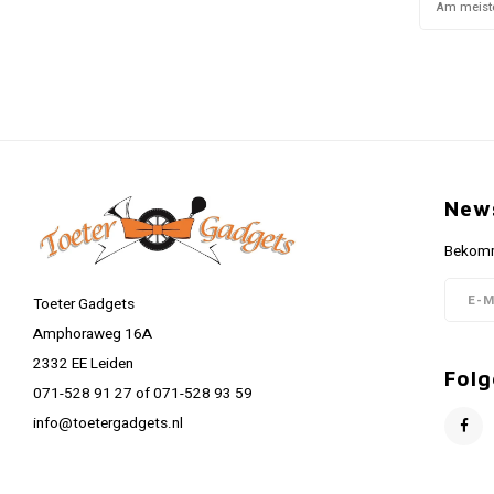
Am meist
News
Bekomme
Toeter Gadgets
Amphoraweg 16A
2332 EE Leiden
Folg
071-528 91 27 of 071-528 93 59
info@toetergadgets.nl