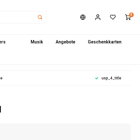
0
ers
Musik
Angebote
Geschenkkarten
le
usp_4_title
l