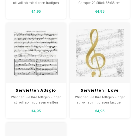
Musikschlüssel 33x33
Papierservietten
stilvoll ab mit diesen lustigen
Camper 20 Stück 33x33 cm.
cm
schwarz-weißen I Love Music
Nehmen Sie sie mit Ihnen in
€4,95
€4,95
Musikservietten 33x33 cm
Ihrem van
Servietten Adagio
Servietten I Love
weiß mit schwarzen
Music Gold mit
Wischen Sie Ihre fettigen Finger
Wischen Sie Ihre fettigen Finger
Musiknoten 33x33 cm
Musikschlüssel 33x33
stilvoll ab mit diesen weißen
stilvoll ab mit diesen lustigen
cm
Adagio Musikservietten 33x33
goldenen und weißen I Love
€4,95
€4,95
cm
Music Musikservietten 33x33
cm