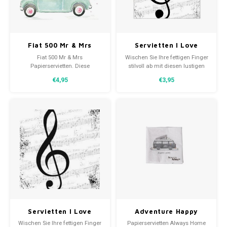
30x20
Fiat 500 Mr & Mrs
Servietten I Love
31,8x1
Hochzeit
Music schwarz mit
Fiat 500 Mr & Mrs
Wischen Sie Ihre fettigen Finger
Papierservietten
Musikschlüssel 25x25
Papierservietten. Diese
stilvoll ab mit diesen lustigen
cm
Hochzeitsservietten zeigen ein
schwarz-weißen I Love Music
€4,95
€3,95
Ehepaar in einem Auto mit
Musikservietten 25x25 cm
Ballons und Blumen.
Servietten I Love
Adventure Happy
Music schwarz mit
Camper Always Home
Wischen Sie Ihre fettigen Finger
Papierservietten Always Home