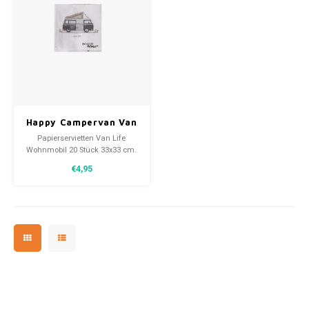
Happy Campervan Van
Life Papierservietten
Papierservietten Van Life
Wohnmobil 20 Stück 33x33 cm.
Nehmen Sie sie mit Ihnen in
€4,95
Ihrem Van