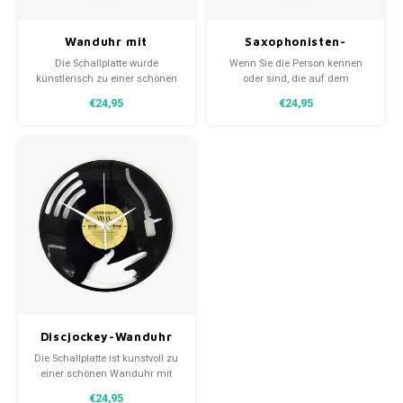
Wanduhr mit
Saxophonisten-
Klaviertasten
Wanduhr
Die Schallplatte wurde
Wenn Sie die Person kennen
künstlerisch zu einer schönen
oder sind, die auf dem
Wanduhr mit Klaviertasten
Tenorsaxophon die Sterne vom
€24,95
€24,95
umgestaltet. Die Uhr sieht an
Himmel bläst, dann ist dies
einer weißen Wand am besten
eine schöne Wanduhr für Ihr
aus. Auf diese Weise behalten
Zuhause oder Ihr Studio. Die
die Klaviertasten ihre bekannte
Wanduhr besteht aus einer
Farbe, können aber natürlich
alten Schallplatte und das Bild
auf jeder Wandfarbe verwend
ist aus der Platte herausgefräst.
Discjockey-Wanduhr
Die Schallplatte ist kunstvoll zu
einer schönen Wanduhr mit
einem DJ in Aktion verarbeitet
€24,95