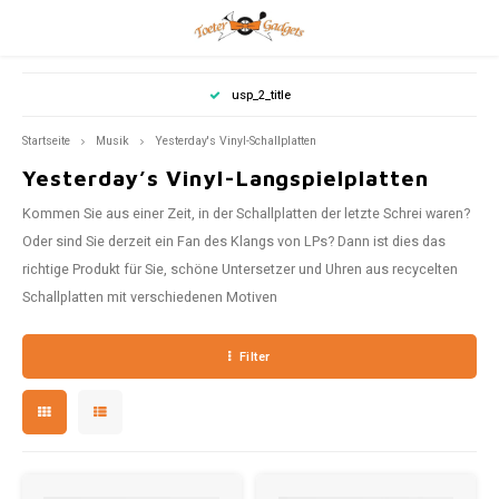
Hoofdmenu / haus dekoration
Hoofdmenu / sommerartikel
Hoofdmenu / automarken
Hoofdmenu / motorräder
Hoofdmenu / geschenke
Hoofdmenu / scooters
Hoofdmenu / musik
Hoofdmenu / mode
Hoofdmenu /
Hoofdmenu
Hoofdmenu / 
Hoofdmenu / 
Hoofdmenu
Hoofdmenu
Hoofdmen
Hoofdmenu 
Hoo
H
usp_2_title
Haus Dekoration
Sommerartikel
Automarken
Motorräder
Geschenke
Scooters
Sprache
Musik
Mode
Startseite
Musik
Yesterday's Vinyl-Schallplatten
Yesterday’s Vinyl-Langspielplatten
Blech
Kleidung
Vespa
Nederlands
Spard
Fiat 5
Fiat 5
Vinyl
Kommen Sie aus einer Zeit, in der Schallplatten der letzte Schrei waren?
Honda
Honda
14,8 x
Yesterday's Vinyl-Schallplatten
Fußmatten
Volks
Valen
Oder sind Sie derzeit ein Fan des Klangs von LPs? Dann ist dies das
Badetuch
Eierb
Deutsch
richtige Produkt für Sie, schöne Untersetzer und Uhren aus recycelten
Good 
Fotorahmen
Schallplatten mit verschiedenen Motiven
Schreibwaren
Keramik
Filter
Schlüsselanhänger
21x14
Klokken
Vorrat
27 x 9