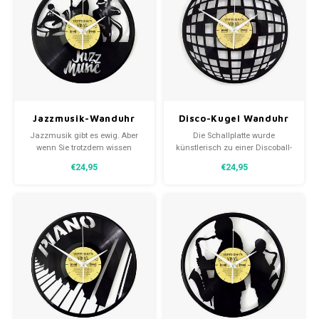
Schallplat
Jazzmusik-Wanduhr
Disco-Kugel Wanduhr
Jazzmusik gibt es ewig. Aber
Die Schallplatte wurde
wenn Sie trotzdem wissen
künstlerisch zu einer Discoball-
wollen, wie spät es ist, dann ist
Wanduhr umgestaltet. Der
€24,95
€24,95
diese Wanduhr die perfekte
Discoball war früher die
Wahl. Eine Vinylplatte mit einem
perfekte Kombination für eine
ausgefrästen Bild von
Party in der Disco. Ein
Jazzmusikern.
großartiges Geschenk für einen
Musikliebhaber oder einfach für
sich selbst.