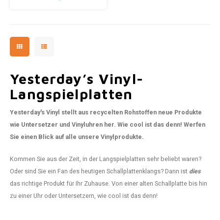
und ist ein Schmuckstück für
jeden Musikliebhaber. Dieses
wiedererkennbare Design ist die
ideale Wanduhr für jeden DJ
und Liebhaber elektronischer
Musik.
Yesterday’s Vinyl-
Langspielplatten
Yesterday's Vinyl stellt aus recycelten Rohstoffen neue Produkte
wie Untersetzer und Vinyluhren her. Wie cool ist das denn! Werfen
Sie einen Blick auf alle unsere Vinylprodukte.
Kommen Sie aus der Zeit, in der Langspielplatten sehr beliebt waren?
Oder sind Sie ein Fan des heutigen Schallplattenklangs? Dann ist
dies
das richtige Produkt für Ihr Zuhause. Von einer alten Schallplatte bis hin
zu einer Uhr oder Untersetzern, wie cool ist das denn!