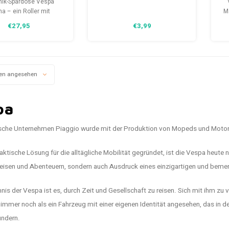
ik-Spardose Vespa
cm
na – ein Roller mit
Ma
nischem Charme. Aus
zu
€27,95
€3,99
iger Keramik gefertigt
fältig verarbeitet, ein
voller Blickfang für
immer, Büros oder
Kinderzimmer.
en angesehen
pa
nische Unternehmen Piaggio wurde mit der Produktion von Mopeds und Motorr
aktische Lösung für die alltägliche Mobilität gegründet, ist die Vespa heute ni
Reisen und Abenteuern, sondern auch Ausdruck eines einzigartigen und bemer
is der Vespa ist es, durch Zeit und Gesellschaft zu reisen. Sich mit ihm zu 
immer noch als ein Fahrzeug mit einer eigenen Identität angesehen, das in der
undern.