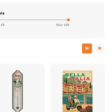
eis
 €
0
Max: €
30