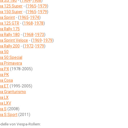
pa SS 180
- (
1964
-
1968
)
pa 125 Super
- (
1965
-
1979
)
pa 150 Super
- (
1965
-
1979
)
a Sprint
- (
1965
-
1974
)
pa 125 GTR
- (
1968
-
1978
)
a Rally 175
a Rally 180
- (
1968
-
1973
)
a Sprint Veloce
- (
1969
-
1979
)
a Rally 200
- (
1972
-
1979
)
pa 50
a 50 Special
a Primavera
pa PX
(1978-2005)
pa PK
pa Cosa
pa ET
(1995-2005)
a Granturismo
pa LX
pa LXV
pa S
(2008)
a S Sport
(2011)
delle von Vespa-Rollern: