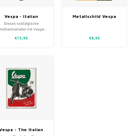
Vespa - Italian
Metallschild Vespa
Legend
Bella Italia14,8x21 cm
Dieses nostalgische
Metallthermometer
innthermometer mit Vespa -
Italian Legend besteht aus
€15,95
€8,95
tra stark gebogenem Metall
it einer Schutzlackschicht.
Vespa - The Italian
Classic Magnet