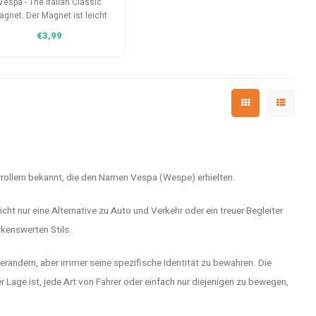
Vespa - The Italian Classic
gnet. Der Magnet ist leicht
 greifen und kann an jedem
€3,99
magnetischen Gegenstand
befestigt werden.
ollern bekannt, die den Namen Vespa (Wespe) erhielten.
cht nur eine Alternative zu Auto und Verkehr oder ein treuer Begleiter
kenswerten Stils.
verändern, aber immer seine spezifische Identität zu bewahren. Die
 Lage ist, jede Art von Fahrer oder einfach nur diejenigen zu bewegen,