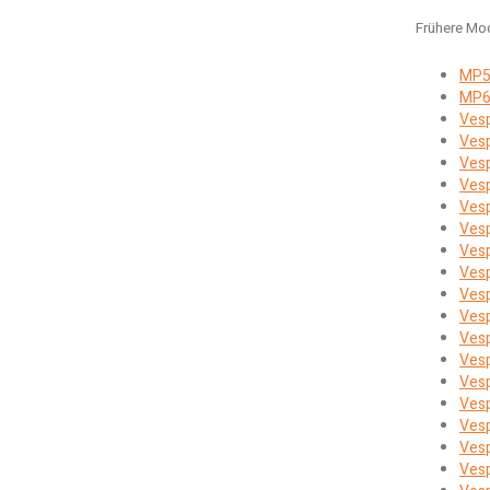
Frühere Mod
MP
MP
Ves
Vesp
Ves
Ves
Ves
Ves
Ves
Vesp
Ves
Ves
Ves
Ves
Ves
Ves
Ves
Ves
Ves