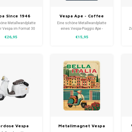
pa Since 1946
Vespa Ape - Coffee
allwandteller
Shop Metallschild
höne Metallwandplatte
Eine schöne Metallwandplatte
30x40 cm
20x30 cm
er Vespa im Format 30
eines Vespa-Piaggio Ape -
Z
 cm. Eine zeitlose
Coffee Shop 20x30 cm. Eine
€26,95
€15,95
ion mit abgerundeten
zeitlose Dekoration mit
ex
n und vorgebohrten
geschwungenen Kanten und
m
 für die Wandmontage.
einer reliefartigen Darstellung.
ardose Vespa
Metallmagnet Vespa
Jetina
Bella Italia 5,5x7,5