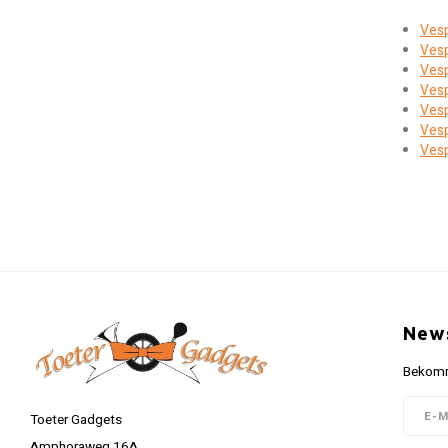
Vesp
Vesp
Ves
Ves
Vesp
Vesp
Ves
News
Bekomme
Toeter Gadgets
Amphoraweg 16A