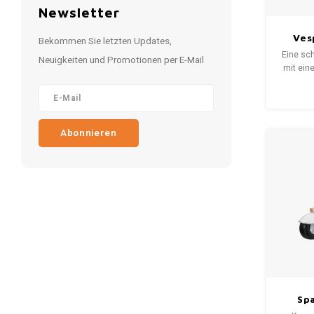
Newsletter
Ves
Bekommen Sie letzten Updates,
Met
Eine sc
Neuigkeiten und Promotionen per E-Mail
mit ein
x 40
Dekorat
Kante
Löchern
Abonnieren
Sp