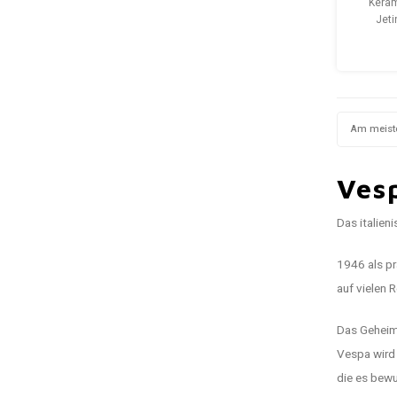
Keram
Jeti
italie
hochwert
und sorg
stil
Wohnz
Am meist
Ves
Das italie
1946 als pr
auf vielen 
Das Geheimn
Vespa wird 
die es bew