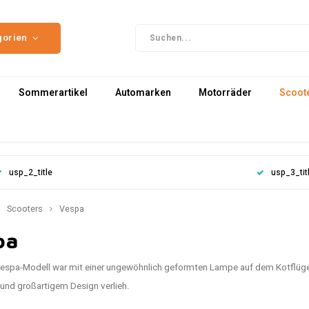
gorien
Sommerartikel
Automarken
Motorräder
Scoot
usp_2_title
usp_3_tit
Scooters
Vespa
pa
espa-Modell war mit einer ungewöhnlich geformten Lampe auf dem Kotflügel
t und großartigem Design verlieh.