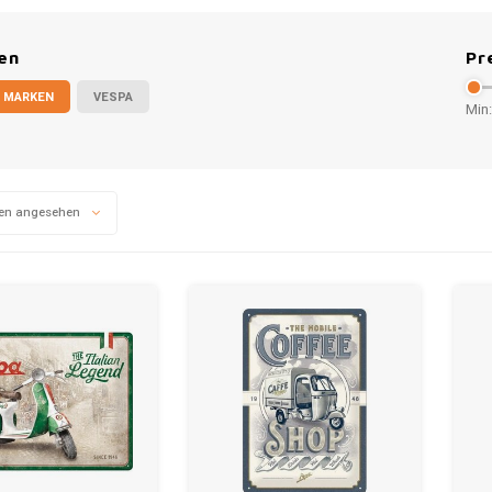
en
Pr
 MARKEN
VESPA
Min:
en angesehen