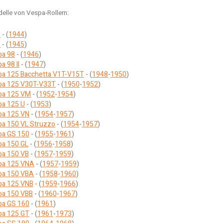
elle von Vespa-Rollern:
5
- (
1944
)
6
- (
1945
)
pa 98
- (
1946
)
a 98 II
- (
1947
)
pa 125 Bacchetta V1T-V15T
- (
1948
-
1950
)
pa 125 V30T-V33T
- (
1950
-
1952
)
pa 125 VM
- (
1952
-
1954
)
pa 125 U
- (
1953
)
pa 125 VN
- (
1954
-
1957
)
a 150 VL Struzzo
- (
1954
-
1957
)
pa GS 150
- (
1955
-
1961
)
pa 150 GL
- (
1956
-
1958
)
pa 150 VB
- (
1957
-
1959
)
pa 125 VNA
- (
1957
-
1959
)
pa 150 VBA
- (
1958
-
1960
)
pa 125 VNB
- (
1959
-
1966
)
pa 150 VBB
- (
1960
-
1967
)
pa GS 160
- (
1961
)
pa 125 GT
- (
1961
-
1973
)