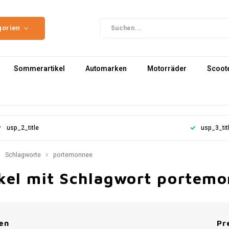
gorien
Sommerartikel
Automarken
Motorräder
Scoot
usp_2_title
usp_3_tit
Schlagworte
portemonnee
ikel mit Schlagwort portem
en
Pr