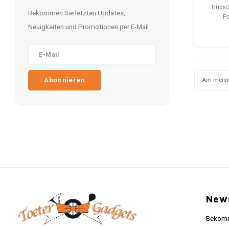
Bri
Hübsc
Bekommen Sie letzten Updates,
Re
Po
Neuigkeiten und Promotionen per E-Mail
Reißve
weiße
Bergl
perfekt
für al
lieben 
Abonnieren
Am meist
für Ihr
News
Bekomme