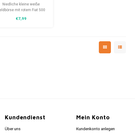
Brieftasche mit
Niedliche kleine weiße
Reißverschluss
eldbörse mit rotem Fiat 500
und Reißverschluss. Ein
€7,99
rfekt gestaltetes Geschenk
für alle, die einen Fiat 500
ieben und ein echtes Gadget
ür Ihre Rucksack-Sammlung.
Kundendienst
Mein Konto
Über uns
Kundenkonto anlegen