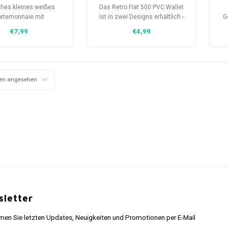
eftasche mit
Geldbörse
hes kleines weißes
Das Retro Fiat 500 PVC Wallet
ißverschluss
rtemonnaie mit
ist in zwei Designs erhältlich -
G
rschluss, das einen
das Multi-Design und das
€7,99
€4,99
n Fiat 500 mit einer
Single-Design mit Rot auf der
pe
andschaft zeigt. Ein
einen und Grün auf der
 gestaltetes Geschenk
anderen Seite.
l
le, die einen Fiat 500
f
und ein echtes Gadget
en angesehen
e Rucksack-Sammlung.
letter
n Sie letzten Updates, Neuigkeiten und Promotionen per E-Mail