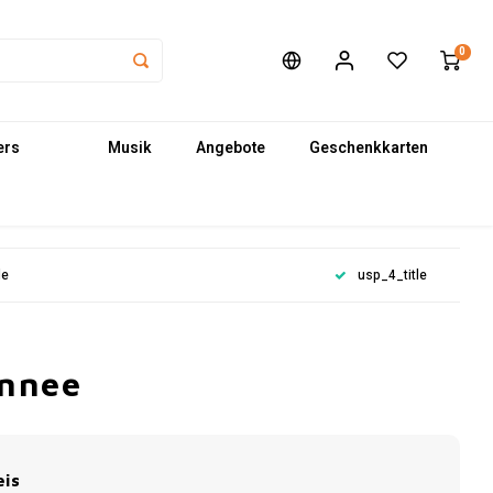
0
ers
Musik
Angebote
Geschenkkarten
le
usp_4_title
onnee
eis