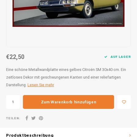
30x20
31,8x1
€22,50
AUF LAGER
Eine schöne Metallwandplatte eines gelbes Citroën SM 30x40 cm. Ein
zeitloses Dekor mit geschwungenen Kanten und einer reliefartigen
Darstellung.
Lesen Sie mehr
Zum Warenkorb hinzufügen
TEILEN:
Produktbeschreibung