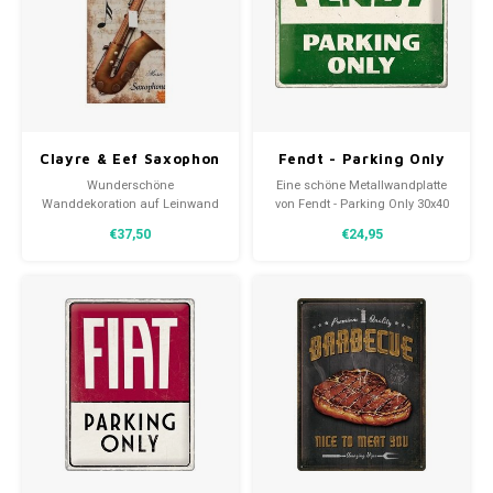
Clayre & Eef Saxophon
Fendt - Parking Only
Leinwand
Metallwandteller
Wunderschöne
Eine schöne Metallwandplatte
Wanddekoration 30x60
30x40 cm
Wanddekoration auf Leinwand
von Fendt - Parking Only 30x40
cm
mit einem Rhythm & Blues
cm. Eine zeitlose Dekoration mit
€37,50
€24,95
Saxophon und einer Daube von
geschwungenen Kanten und
der Marke Clayre & Eef.
einer reliefartigen Darstellung.