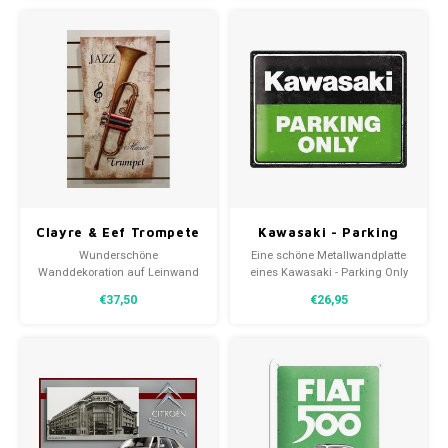
Eef.
Clayre & Eef Trompete
Kawasaki - Parking
Leinwand
Only Green
Wunderschöne
Eine schöne Metallwandplatte
Wanddekoration 30x60
Metallwandteller
Wanddekoration auf Leinwand
eines Kawasaki - Parking Only
cm
30x40 cm
mit einer Jazztrompete und
Green 30x40 cm. Eine zeitlose
€37,50
€26,95
einer Daube von der Marke
Dekoration mit geschwungenen
Clayre & Eef.
Kanten und einer reliefartigen
Darstellung.