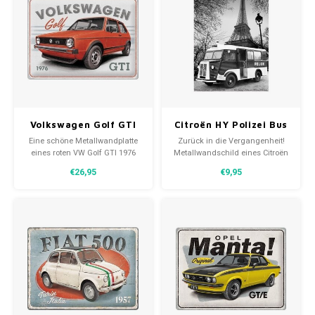
Volkswagen Golf GTI
Citroën HY Polizei Bus
1976 Wandbild 30x40
Metall Wandschild in
Eine schöne Metallwandplatte
Zurück in die Vergangenheit!
cm
Relief
eines roten VW Golf GTI 1976
Metallwandschild eines Citroën
30x40 cm. Eine zeitlose
HY-Busses in
€26,95
€9,95
Dekoration mit geschwungenen
Polizeiausführung vor dem
Kanten und einer reliefartigen
Eiffelturm in Paris. Die Bilder
Darstellung.
der Metallwandplatte sind
greifbar (3D / Relief mit rundem
gebogenen Rand.