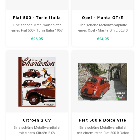
Fiat 500 - Turin Italia
Opel - Manta GT/E
metalen wandplatte
Metallwandteller
Eine schöne Metallwandplatte
Eine schöne Metallwandplatte
30x40 cm
30x40 cm
eines Fiat 500 - Turin Italia 1957
eines Opel - Manta GT/E 30x40
30x40 cm. Eine zeitlose
cm. Eine zeitlose Dekoration mit
€26,95
€24,95
Dekoration mit geschwungenen
geschwungenen Kanten und
Kanten und einer reliefartigen
einer reliefartigen Darstellung.
Darstellung.
Citroën 2 CV
Fiat 500 R Dolce Vita
Charleston
Metallschild 20x30 cm
Eine schöne Metallwandtafel
Eine schöne Metallwandtafel
Metallschild 20x30 cm
mit einem Citroën 2 CV
mit einem roten Fiat 500 R Dolce
Charleston 20x30 cm. Ein
Vita 20x30 cm. Ein zeitloses