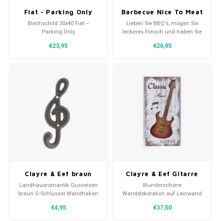
Fiat - Parking Only
Barbecue Nice To Meat
metall-wandplatte
You Metallwandplatte
Blechschild 30x40 Fiat –
Lieben Sie BBQ's, mögen Sie
30x40 cm
30x40 cm
Parking Only
leckeres Fleisch und haben Sie
Metallwanddekoration NA23300
eine Außenküche? Dann sollte
€23,95
€26,95
dieses Metallschild Barbecue
Nice To Meat You 30x40 cm in
Ihrem Haus / Garten /
Schuppen / Garage auf keinen
Fall fehlen.
Clayre & Eef braun
Clayre & Eef Gitarre
Eisen Musik Schlüssel
Leinwand
Landhausromantik Gusseisen
Wunderschöne
Wandhaken 6x5x17cm
Wanddekoration 30x60
braun G-Schlüssel Wandhaken
Wanddekoration auf Leinwand
cm
Kleiderständer von Clayre & Eef
mit einer klassischen
€4,95
€37,50
6x5x17cm
Musikgitarre und einer
Notenzeile der Marke Clayre &