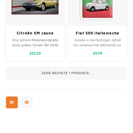
Citroën SM Jaune
Fiat 500 italienische
metalen wandplatte
Farben geprägtes
Eine schöne Metallwandplatte
Zurück in die fünfziger Jahre!
30x40 cm
Metallwandschild
eines gelbes Citroën SM 30x40
Ein schönes Fiat 500-Schild zur
cm. Ein zeitloses Dekor mit
Dekoration Ihres Hauses und
€22,50
€9,99
geschwungenen Kanten und
mit den passenden
einer reliefartigen Darstellung.
italienischen Farben ist dieses
Schild komplett fertig. Ein
schönes Bild für alle Fiat-
ZEIGE NÄCHSTE
1
PRODUKTE...
Enthusiasten.