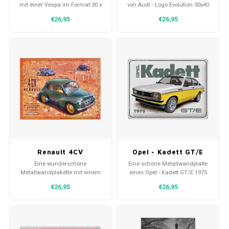
30x40 cm
30x40 cm
mit einer Vespa im Format 30 x
von Audi - Logo Evolution 30x40
40 cm. Eine zeitlose Dekoration
cm. Eine zeitlose Dekoration mit
€26,95
€26,95
mit abgerundeten Kanten und
geschwungenen Kanten und
vorgebohrten Löchern für die
einer reliefartigen Darstellung.
Wandmontage.
Renault 4CV
Opel - Kadett GT/E
Metallwandteller
Metallwandteller
Eine wunderschöne
Eine schöne Metallwandplatte
30x40 cm
30x40 cm
Metallwandplakette mit einem
eines Opel - Kadett GT/E 1975
Renault 4CV-Motiv, 30x49 cm
30x40 cm. Eine zeitlose
€26,95
€26,95
groß. Eine zeitlose Dekoration
Dekoration mit geschwungenen
mit abgerundeten Kanten und
Kanten und einer reliefartigen
vorgebohrten Löchern zur
Darstellung.
Wandmontage.