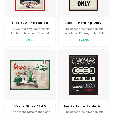
30x20
Fiat 500 The Italian
Audi - Parking Only
31,8x1
Classic Wandschild
Metallwandteller
Zurück in die Vergangenheit!
Eine schöne Metallwandplatte
aus Metall mit Relief
30x40 cm
Ein hübsches Fiat 500-Schild
eines Audi - Parking Only 30x40
zur Dekoration Ihres Zuhauses,
cm. Eine zeitlose Dekoration mit
€9,99
€24,95
das durch das passende Bild
geschwungenen Kanten und
perfekt abgerundet wird. Ein
einer reliefartigen Darstellung.
schönes Bild für alle Fiat-
Liebhaber.
Vespa Since 1946
Audi - Logo Evolution
Metallwandteller
Metallwandteller
Eine schöne Metallwandplatte
Eine schöne Metallwandplatte