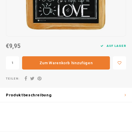
30x20
31,8x1
€9,95
AUF LAGER
Zum Warenkorb hinzufügen
TEILEN:
Produktbeschreibung