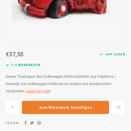
30x20
31,8x1
€37,50
AUF LAGER
1-2 WERKDAGEN
Dieser Türstopper des Volkswagen Käfers besteht aus Polystone /
Keramik. Der Volkswagen Käfer ist rot lackiert und wunderschön
verarbeitet.
Lesen Sie mehr
Zum Warenkorb hinzufügen
TEILEN: