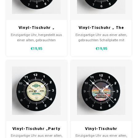
30x20
Vinyl-Tischuhr „
Vinyl-Tischuhr „ The
31,8x1
Psychedelic Ball YV
Black Dogs
Einzigartige Uhr, hergestellt aus
Einzigartige Uhr aus einer alten,
Records“
Superstars“
einer alten, gebrauchten
gebrauchten Schallplatte mit
Vinylplatte von „Psychedelic
der Aufschrift „ The Black Dogs
€19,95
€19,95
Ball“ (YV Records). Eine
Superstars Cherries“. Eine
funktionale, aber auch sehr
funktionale, aber auch sehr
dekorative Schreibtischuhr, die
dekorative Schreibtischuhr, die
die richtige Zeit anzeigt. Die
die richtige Zeit anzeigt. Die
Ziffern sind aus dem Vinyl
Ziffern sind aus dem Vinyl
ausgeschnitten und die Z
ausgeschnitten
Vinyl-Tischuhr „Party
Vinyl-Tischuhr
Around the Clock“
„Yesterdays Diner“
Einzigartige Uhr aus einer alten,
Einzigartige Uhr aus einer alten,