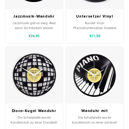
Jazzmusik-Wanduhr
Untersetzer Vinyl
Silikon-Topflappen
Jazzmusik gibt es ewig. Aber
Runder Vinyl-
wenn Sie trotzdem wissen
Pfannenuntersetzer Greatest
wollen, wie spät es ist, dann ist
Hits in Form einer altmodischen
€24,95
€11,50
diese Wanduhr die perfekte
45er-Schallplatte. Mit diesem
Wahl. Eine Vinylplatte mit einem
Untersetzer kann eine heiße
ausgefrästen Bild von
Pfanne Ihren Tisch oder Ihre
Jazzmusikern.
Arbeitsplatte nicht mehr
beschädigen.
Disco-Kugel Wanduhr
Wanduhr mit
Klaviertasten
Die Schallplatte wurde
Die Schallplatte wurde
künstlerisch zu einer Discoball-
künstlerisch zu einer schönen
Wanduhr umgestaltet. Der
Wanduhr mit Klaviertasten