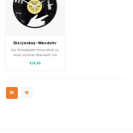
Discjockey-Wanduhr
Die Schallplatte ist kunstvoll zu
einer schönen Wanduhr mit
einem DJ in Aktion verarbeitet
€24,95
und ist ein Schmuckstück für
jeden Musikliebhaber. Dieses
wiedererkennbare Design ist die
ideale Wanduhr für jeden DJ
und Liebhaber elektronischer
Musik.