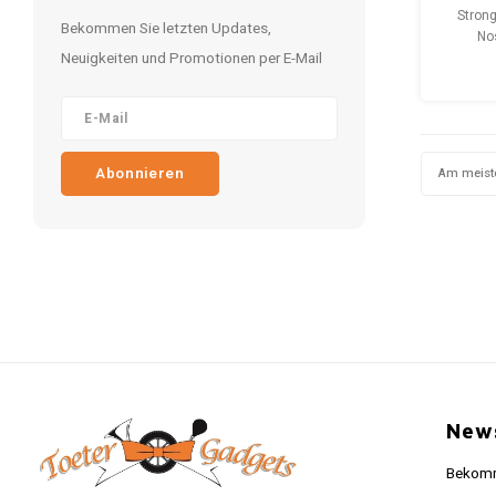
3D
Strong
Bekommen Sie letzten Updates,
Stron
No
Neuigkeiten und Promotionen per E-Mail
Aufbewa
Box. Ein
Blechdo
zur Au
Gegens
Abonnieren
Am meist
News
Bekomme