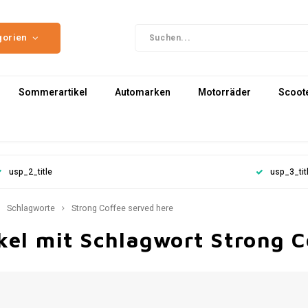
gorien
Sommerartikel
Automarken
Motorräder
Scoot
usp_2_title
usp_3_tit
Schlagworte
Strong Coffee served here
kel mit Schlagwort Strong C