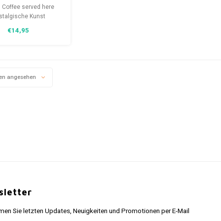
 Clip Top Box
 Coffee served here
g coffee served
stalgische Kunst
hrungsbox 3D Clip Top
here
€14,95
es schönes gestaltete
se von Nostalgic Art
fbewahrung kleinerer
tände mit 3D-Relief.
en angesehen
letter
n Sie letzten Updates, Neuigkeiten und Promotionen per E-Mail