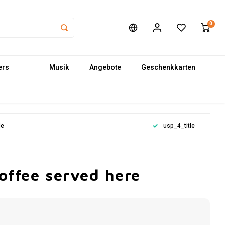
0
ers
Musik
Angebote
Geschenkkarten
le
usp_4_title
offee served here