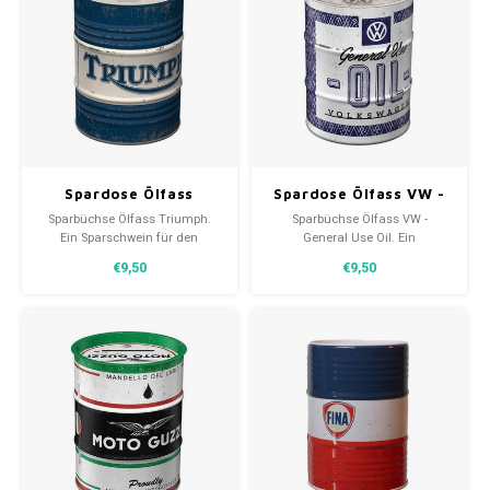
Spardose Ölfass
Spardose Ölfass VW -
Triumph
General Use Oil
Sparbüchse Ölfass Triumph.
Sparbüchse Ölfass VW -
Ein Sparschwein für den
General Use Oil. Ein
Triumph-Enthusiasten. Ein
Sparschwein für den
€9,50
€9,50
Qualitätsprodukt von Nostalgic
Volkswagen-Enthusiasten. Ein
Art, das für jede Art von Geld
Qualitätsprodukt von Nostalgic
geeignet ist.
Art, das für jede Art von Geld
geeignet ist.