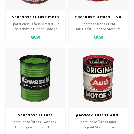
Spardose Ölfass Moto
Spardose Ölfass FINA
Guzzi Italienisches
MOTOR OIL
Sparbüchse Ölfass Motoröl. Ein
Spardose Ölfass FINA
Motorradöl
Sparschwein für den Garage-
MOTORÖL. Eine Spardose im
Enthusiasten. Ein
Ölfass-Design. Der Deckel lässt
€9,50
€9,50
Qualitätsprodukt von Nostalgic
sich ohne Werkzeug öffnen und
Art, das für jede Art von Geld
ist für jede Art von Geld
geeignet ist.
geeignet.
Spardose Ölfass
Spardose Ölfass Audi -
Kawasaki - Let the
Original Motor Oil
Sparbüchse Ölfass Kawasaki -
Sparbüchse Ölfass Audi -
good times roll
Let the good times roll. Ein
Original Motor Oil. Ein
Sparschwein für den Kawasaki-
Sparschwein für den Audi