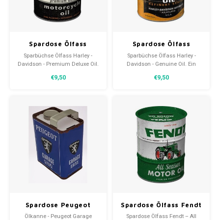
30x20
Spardose Ölfass
Spardose Ölfass
31,8x1
Harley - Davidson -
Harley - Davidson -
Sparbüchse Ölfass Harley -
Sparbüchse Ölfass Harley -
PRE-LUXE Oil
Genuine Oil
Davidson - Premium Deluxe Oil.
Davidson - Genuine Oil. Ein
Ein Sparschwein für den Harley-
Sparschwein für den Harley-
€9,50
€9,50
Davidson-Enthusiasten. Ein
Davidson-Enthusiasten. Ein
Qualitätsprodukt von Nostalgic
Qualitätsprodukt von Nostalgic
Art, das für jede Art von Geld
Art, das für jede Art von Geld
geeignet ist.
geeignet ist.
Spardose Peugeot
Spardose Ölfass Fendt
Ölkanne - Garage
Traktor- All Season
Ölkanne - Peugeot Garage
Spardose Ölfass Fendt – All