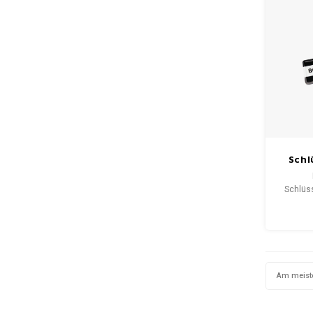
Schl
Schwa
Schlüs
ist
schw
besonder
sehr s
Am meist