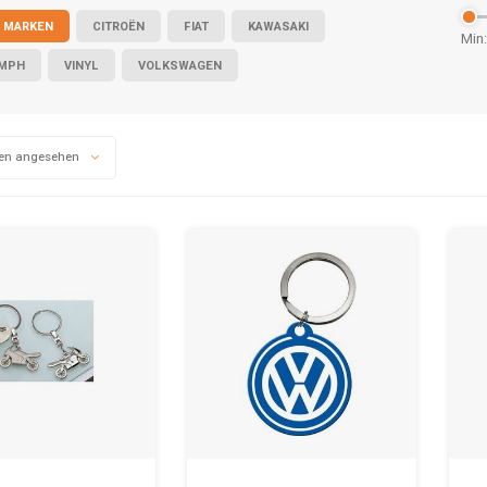
 MARKEN
CITROËN
FIAT
KAWASAKI
Min:
UMPH
VINYL
VOLKSWAGEN
en angesehen