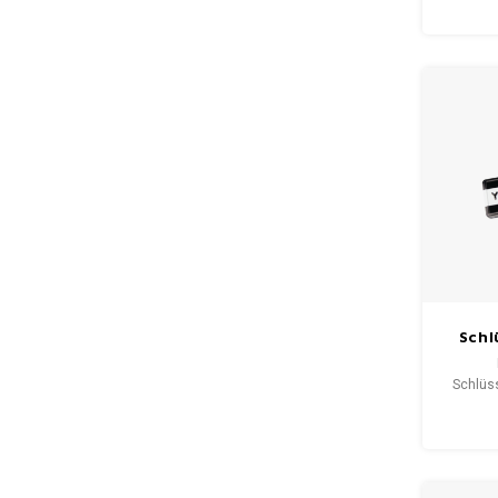
mit 
Schl
Schw
Schlüs
ist
schw
besonder
sehr s