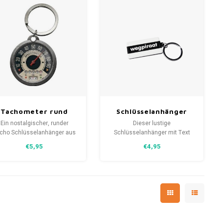
Tachometer rund
Schlüsselanhänger
Metall
Schwarz/Weiß
Ein nostalgischer, runder
Dieser lustige
Schlüsselanhänger
"Wegpiraat”
cho Schlüsselanhänger aus
Schlüsselanhänger mit Text
Metall in Form eines
ist durch das schöne
€5,95
€4,95
Kilometerzählers mit einer
schwarz-weiße Design
Schutzschicht.
besonders auffällig und daher
sehr schön zu verschenken!