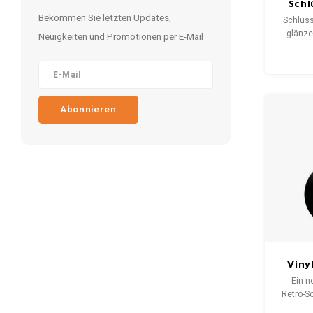
Schl
Bekommen Sie letzten Updates,
Moto
Schlüss
glänze
Neuigkeiten und Promotionen per E-Mail
hoch
Schlüs
perfekt
Moto
stabile
Abonnieren
der ro
blei
Viny
Ein n
Schl
Retro-S
Metall in