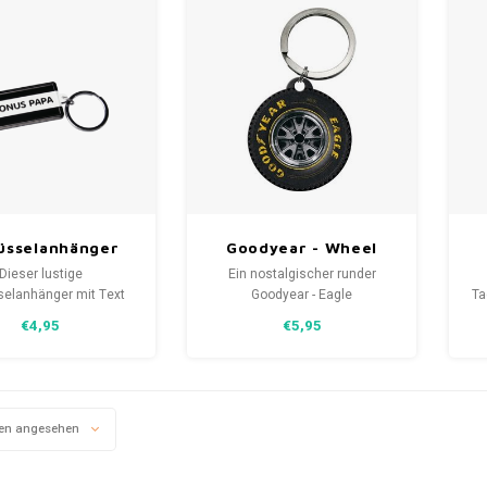
üsselanhänger
Goodyear - Wheel
rz/Weiß "Bonus
rund Metall
Dieser lustige
Ein nostalgischer runder
Papa"
Schlüsselanhänger
selanhänger mit Text
Goodyear - Eagle
Ta
 durch das schöne
Schlüsselanhänger aus Metall
€4,95
€5,95
arz-weiße Design
in Form eines Autoreifens mit
s auffällig und daher
einer schützenden
chön zu verschenken!
Lackschicht.
en angesehen