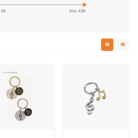
 €
0
Max: €
20