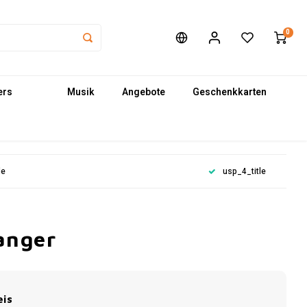
0
ers
Musik
Angebote
Geschenkkarten
le
usp_4_title
anger
eis