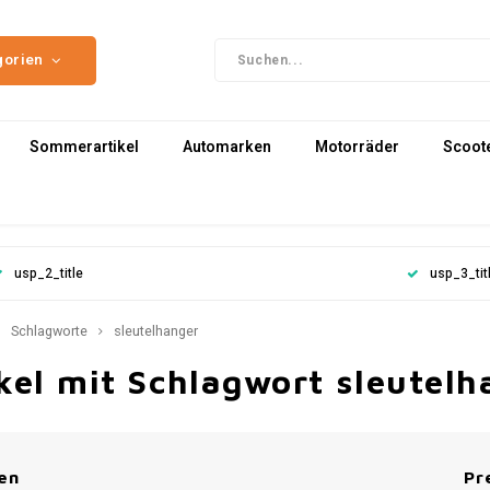
gorien
Sommerartikel
Automarken
Motorräder
Scoot
usp_2_title
usp_3_tit
Schlagworte
sleutelhanger
kel mit Schlagwort sleutelh
en
Pr