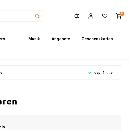
0
ers
Musik
Angebote
Geschenkkarten
le
usp_4_title
aren
eis