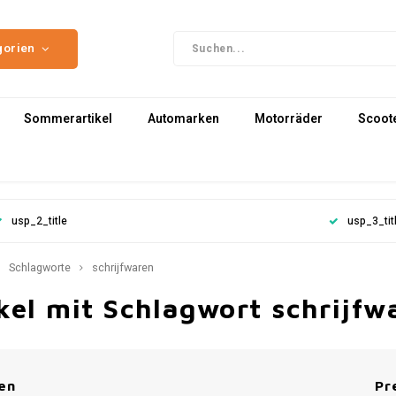
gorien
Sommerartikel
Automarken
Motorräder
Scoot
usp_2_title
usp_3_tit
Schlagworte
schrijfwaren
kel mit Schlagwort schrijfw
en
Pr