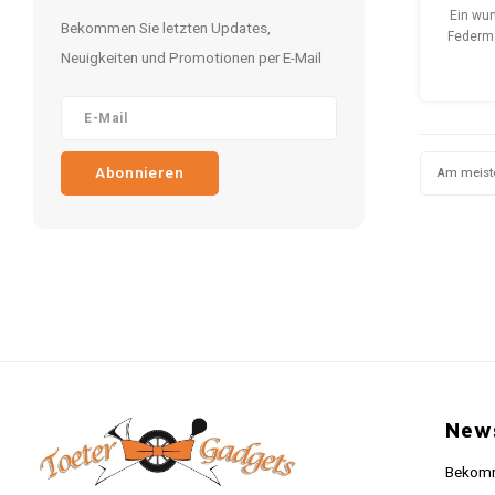
F
Ein wu
Bekommen Sie letzten Updates,
Federm
Neuigkeiten und Promotionen per E-Mail
das die
Samm
diese
Schrei
verl
Abonnieren
Am meist
Gesc
News
Bekomme