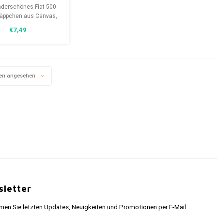
edertasche
nderschönes Fiat 500
äppchen aus Canvas,
 besten Stifte in Ihrer
€7,49
lung schützt. Mit
m „Honking Gadget“
werden Sie Ihre
butensilien nie mehr
ieren. Ein perfektes
en angesehen
henk für den Fiat-
Fanatiker.
letter
n Sie letzten Updates, Neuigkeiten und Promotionen per E-Mail