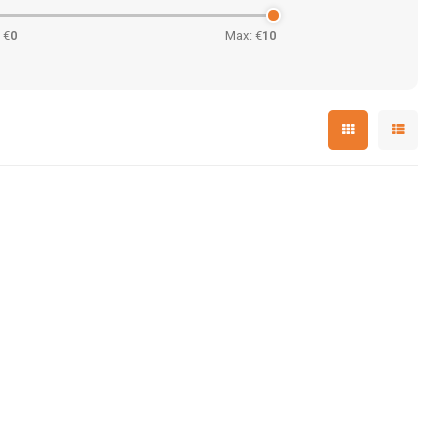
 €
0
Max: €
10