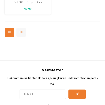
Fiat 500 L. Ein perfektes
Geschenk für alle, die einen Fiat
€3,99
500 lieben.
Newsletter
Bekommen Sie letzten Updates, Neuigkeiten und Promotionen per E-
Mail