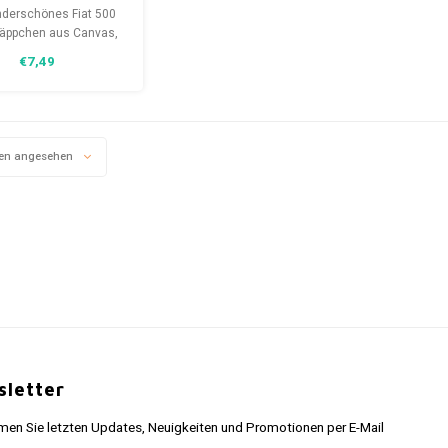
edertasche
nderschönes Fiat 500
äppchen aus Canvas,
 besten Stifte in Ihrer
€7,49
lung schützt. Mit
m „Honking Gadget“
werden Sie Ihre
butensilien nie mehr
ieren. Ein perfektes
en angesehen
henk für den Fiat-
Fanatiker.
letter
n Sie letzten Updates, Neuigkeiten und Promotionen per E-Mail