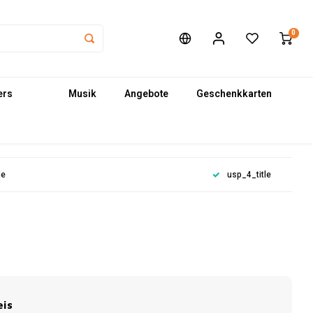
0
ers
Musik
Angebote
Geschenkkarten
le
usp_4_title
n
eis