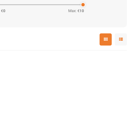
 €
0
Max: €
10