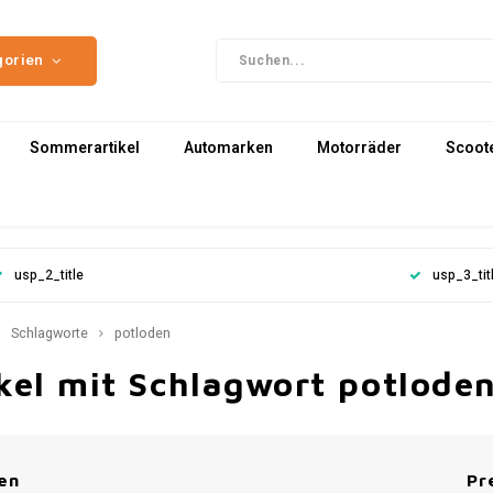
gorien
Sommerartikel
Automarken
Motorräder
Scoot
usp_2_title
usp_3_tit
Schlagworte
potloden
kel mit Schlagwort potlode
en
Pr