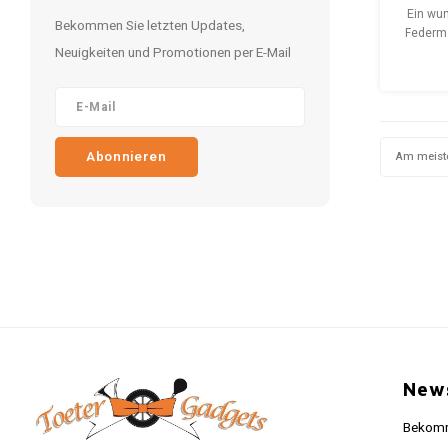
F
Ein wu
Bekommen Sie letzten Updates,
Federm
Neuigkeiten und Promotionen per E-Mail
das die
Samm
diese
Schrei
verl
Abonnieren
Am meist
Gesc
News
Bekomme