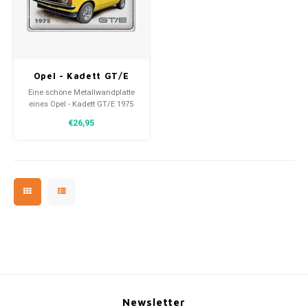
30x20
31,8x1
Opel - Kadett GT/E
Metallwandteller
Eine schöne Metallwandplatte
30x40 cm
eines Opel - Kadett GT/E 1975
30x40 cm. Eine zeitlose
€26,95
Dekoration mit geschwungenen
Kanten und einer reliefartigen
Darstellung.
Newsletter