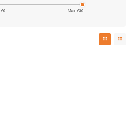
 €
0
Max: €
30