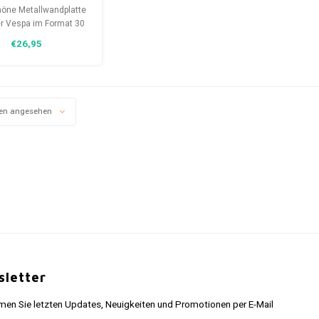
allwandteller
höne Metallwandplatte
30x40 cm
er Vespa im Format 30
 cm. Eine zeitlose
€26,95
ion mit abgerundeten
n und vorgebohrten
 für die Wandmontage.
en angesehen
letter
n Sie letzten Updates, Neuigkeiten und Promotionen per E-Mail