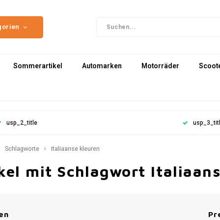
gorien
Sommerartikel
Automarken
Motorräder
Scoot
usp_2_title
usp_3_tit
Schlagworte
Italiaanse kleuren
kel mit Schlagwort Italiaan
en
Pr