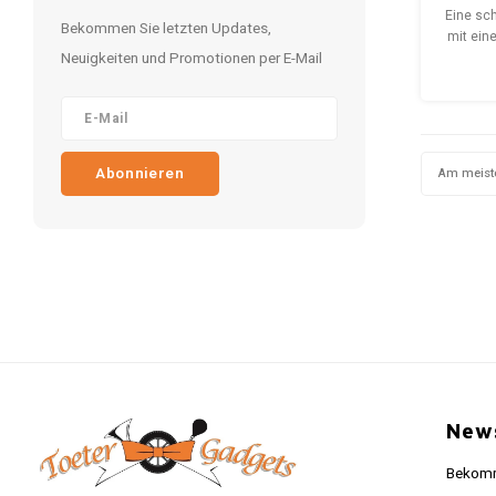
Met
Eine sc
Bekommen Sie letzten Updates,
mit ein
Neuigkeiten und Promotionen per E-Mail
x 40
Dekorat
Kante
Löchern
Abonnieren
Am meist
News
Bekomme