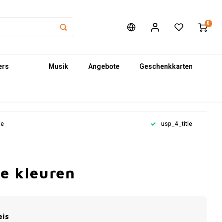
0
ers
Musik
Angebote
Geschenkkarten
le
usp_4_title
se kleuren
eis