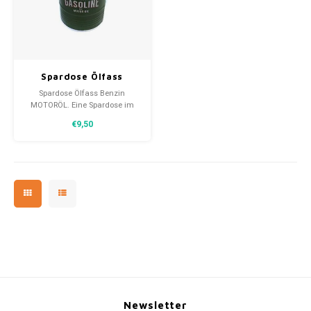
30x20
31,8x1
Spardose Ölfass
Gasoline MOTOR OIL
Spardose Ölfass Benzin
MOTORÖL. Eine Spardose im
Ölfass-Design. Der Deckel lässt
€9,50
sich ohne Werkzeug öffnen und
ist für jede Art von Geld
geeignet.
Newsletter