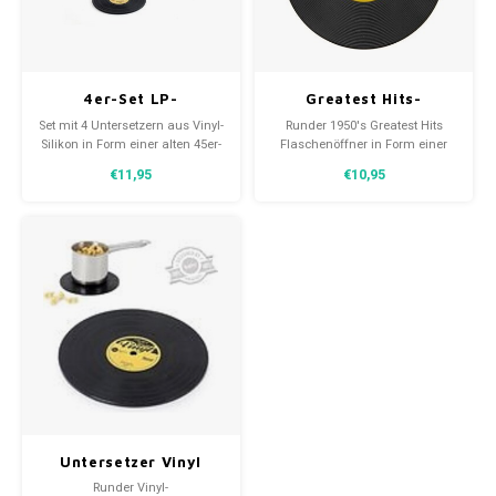
30x20
4er-Set LP-
Greatest Hits-
31,8x1
Untersetzer aus Vinyl-
Flaschenöffner
Set mit 4 Untersetzern aus Vinyl-
Runder 1950's Greatest Hits
Silikon
Silikon in Form einer alten 45er-
Flaschenöffner in Form einer
Schallplatte. Mit diesen
altmodischen 45 rpm
€11,95
€10,95
Untersetzern schützt du deinen
Schallplatte. Ein praktischer
Tisch vor Hitze, Ringen, Kratzern
Flaschenöffner, den Sie leicht
und Flecken.
mit sich führen können. Mit
seinem Durchmesser von 10
cm hat er eine angenehme
Größe.
Untersetzer Vinyl
Silikon-Topflappen
Runder Vinyl-