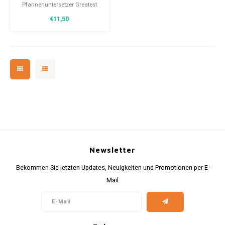
Pfannenuntersetzer Greatest
Hits in Form einer altmodischen
€11,50
45er-Schallplatte. Mit diesem
Untersetzer kann eine heiße
Pfanne Ihren Tisch oder Ihre
Arbeitsplatte nicht mehr
beschädigen.
Newsletter
Bekommen Sie letzten Updates, Neuigkeiten und Promotionen per E-
Mail