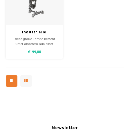
30x20
31,8x1
Industrielle
Tischlampe 36x29x69
Diese graue Lampe besteht
cm
unter anderem aus einer
Steuerkette und Zahnrädern.
€199,00
Newsletter