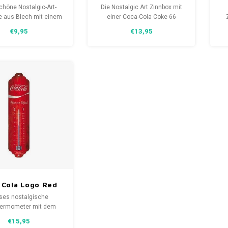
 Of Good Taste
Cola L
chöne Nostalgic-Art-
Die Nostalgic Art Zinnbox mit
e aus Blech mit einem
einer Coca-Cola Coke 66
la-Flaschenmotiv. Für
Flasche ist die perfekte
e
€9,95
€13,95
all, dass mein Durst
Kombination aus
paren größer ist als
Aufbewahrung und guter
g
urst nach Cola. Der
Dekoration für die Lagerung
Sc
el lässt sich ohne
von Lebensmitteln.
g öffnen und ist für
ten von Geld geeignet.
Di
n
 Cola Logo Red
Wave
ses nostalgische
llthermometer
hermometer mit dem
ola-Logo besteht aus
€15,95
tark gebogenem Metall