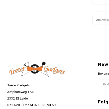
mit ein
Das Bil
Coc
Am meist
News
Bekomme
Toeter Gadgets
Amphoraweg 16A
2332 EE Leiden
Folg
071-528 91 27 of 071-528 93 59