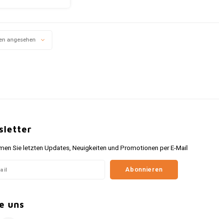
er Schutzlackschicht.
d hat den Text: Drink
a Cola, Pause and
Refresh.
en angesehen
letter
n Sie letzten Updates, Neuigkeiten und Promotionen per E-Mail
Abonnieren
e uns