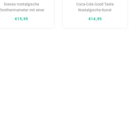
Metallthermometer
3D Clip Top Box
Dieses nostalgische
Coca-Cola Good Taste
NA31101
Zinnthermometer mit einer
Nostalgische Kunst
iskalten Coca-Cola-Flasche
Aufbewahrungsbox 3D Clip Top
€15,95
€14,95
besteht aus extra stark
Box. Eines schönes gestaltete
ebogenem Metall mit einer
Blechdose von Nostalgic Art
hutzbeschichtung. Das Bild
zur Aufbewahrung kleinerer
ist eine altmodische Coca-
Gegenstände mit 3D-Relief.
Cola-Flasche.
eses Retro-Thermometer ist
icht nur schön anzusehen,
sond