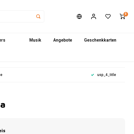
0
ers
Musik
Angebote
Geschenkkarten
le
usp_4_title
la
eis