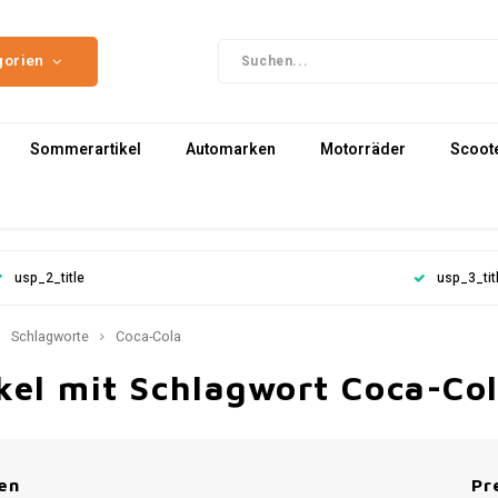
gorien
Sommerartikel
Automarken
Motorräder
Scoot
usp_2_title
usp_3_tit
Schlagworte
Coca-Cola
kel mit Schlagwort Coca-Co
en
Pr