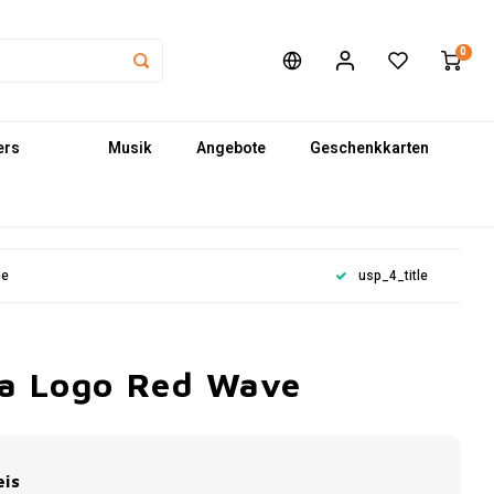
0
ers
Musik
Angebote
Geschenkkarten
le
usp_4_title
la Logo Red Wave
eis