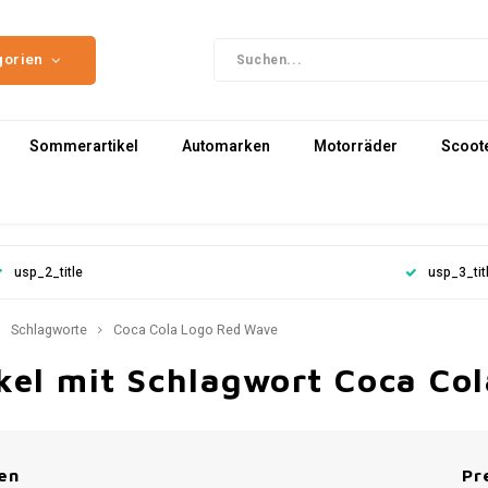
gorien
Sommerartikel
Automarken
Motorräder
Scoot
usp_2_title
usp_3_tit
Schlagworte
Coca Cola Logo Red Wave
ikel mit Schlagwort Coca Co
en
Pr