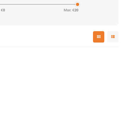
 €
0
Max: €
20