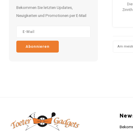
Die
Bekommen Sie letzten Updates,
Meta
Zinnt
Neuigkeiten und Promotionen per E-Mail
Coca C
extra s
mit ein
Das Bil
Coc
Abonnieren
Am meist
News
Bekomme