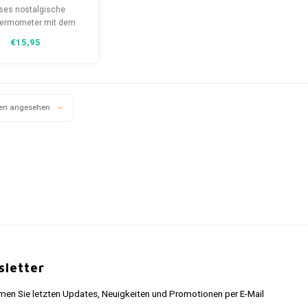
Wave
ses nostalgische
llthermometer
hermometer mit dem
ola-Logo besteht aus
€15,95
tark gebogenem Metall
er Schutzlackschicht.
d hat den Text: Drink
a Cola, Pause and
Refresh.
en angesehen
letter
n Sie letzten Updates, Neuigkeiten und Promotionen per E-Mail