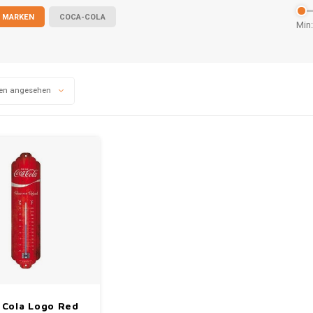
 MARKEN
COCA-COLA
Min:
en angesehen
 Cola Logo Red