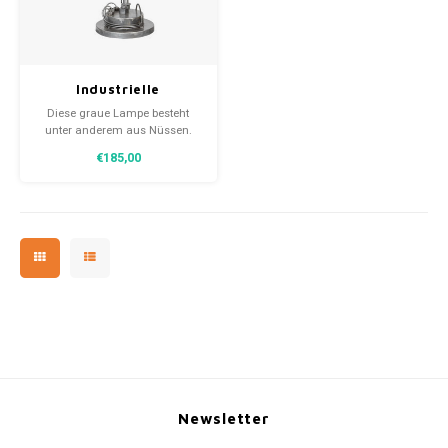
30x20
Industrielle
31,8x1
Schreibtischlampe
Diese graue Lampe besteht
26x42x61cm
unter anderem aus Nüssen.
€185,00
Newsletter