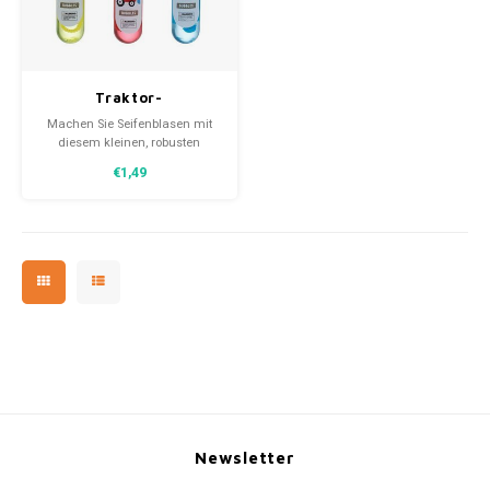
30x20
Traktor-
31,8x1
Seifenblasenmaschine
Machen Sie Seifenblasen mit
35 ml
diesem kleinen, robusten
Traktor-Seifenblasgerät und
€1,49
pusten Sie fröhliche Blasen.
Erhältlich in 3 Farben.
Newsletter