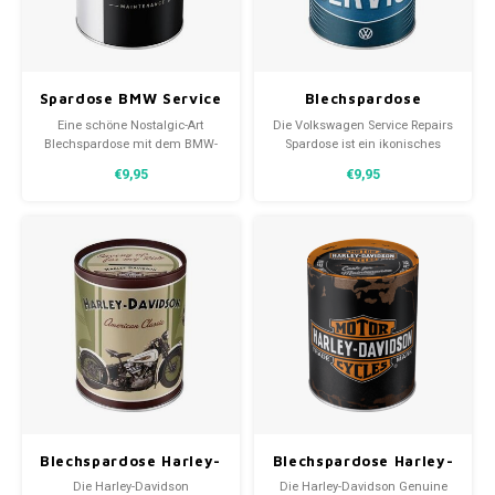
30x20
Spardose BMW Service
Blechspardose
31,8x1
Volkswagen Service
Eine schöne Nostalgic-Art
Die Volkswagen Service Repairs
Repairs
Blechspardose mit dem BMW-
Spardose ist ein ikonisches
Logo. Der Deckel lässt sich
Design mit praktischer Funktion
€9,95
€9,95
ohne Werkzeug öffnen und ist
für jeden Liebhaber dieser
für jede Art von Geld geeignet.
Automarke. Der Deckel lässt
sich ohne Werkzeug öffnen und
ist für jede Art von Geld
geeignet.
Blechspardose Harley-
Blechspardose Harley-
Davidson Knucklehead
Davidson Genuine
Die Harley-Davidson
Die Harley-Davidson Genuine