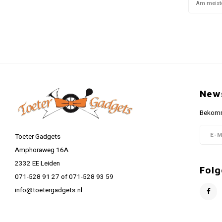
Am meist
News
Bekomme
Toeter Gadgets
Amphoraweg 16A
2332 EE Leiden
Folg
071-528 91 27 of 071-528 93 59
info@toetergadgets.nl