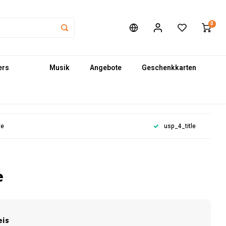
0
ers
Musik
Angebote
Geschenkkarten
le
usp_4_title
e
eis