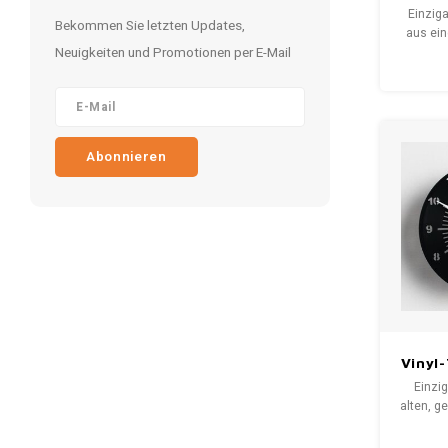
Psyc
Einziga
Bekommen Sie letzten Updates,
aus ein
Neuigkeiten und Promotionen per E-Mail
Vinylpl
Ball“
funkti
dekorati
die ric
Ziffer
Abonnieren
ausge
Vinyl
Arou
Einzig
alten, g
mit ein
der Te