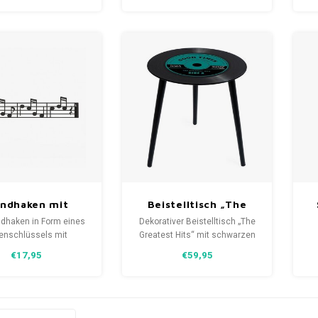
 zu lesen ist, sowie
verleiht Ihrem Zuhause
en
hwarzen Etikett. Eine
Atmosphäre, Rhythmus und
onale, aber auch sehr
Charakter. Die Musikfiguren
ve Schreibtischuhr. Die
sind ein echter Hingucker und
s
rn sind aus dem Vin
sorgen garantiert für gute
de
Laune.
ndhaken mit
Beistelltisch „The
tenmotiven –
Greatest Hits“
dhaken in Form eines
Dekorativer Beistelltisch „The
robe „Musik“ –
enschlüssels mit
Greatest Hits“ mit schwarzen
knoten eignet sich
schwarz
Holzbeinen in Form einer LP
M
€17,95
€59,95
agend zum Aufhängen
mit grünem Etikett und der
Sc
on Kleidung und
Aufschrift: „Good Times with
un
res. Er lässt sich mit
Good Friend, Side A“.
ei
gelieferten Schrauben
fach an der Wand