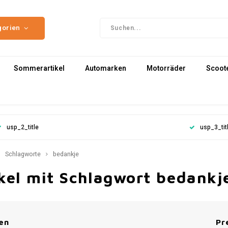
gorien
Sommerartikel
Automarken
Motorräder
Scoot
usp_2_title
usp_3_tit
Schlagworte
bedankje
kel mit Schlagwort bedankj
en
Pr