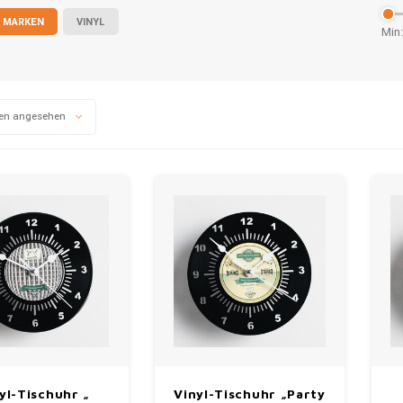
 MARKEN
VINYL
Min:
en angesehen
yl-Tischuhr „
Vinyl-Tischuhr „Party