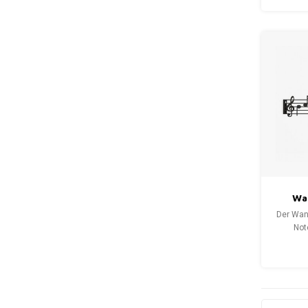
Clock“
einem sc
funkti
dekorati
Ziffe
Wa
No
Der Wan
Garde
Not
Musi
hervorr
v
Accessoi
den mit
ein