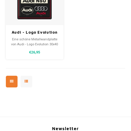
30x20
31,8x1
Audi - Logo Evolution
Metallwandteller
Eine schöne Metallwandplatte
30x40 cm
von Audi - Logo Evolution 30x40
cm. Eine zeitlose Dekoration mit
€26,95
geschwungenen Kanten und
einer reliefartigen Darstellung.
Newsletter