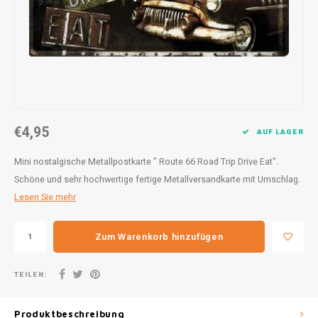
30x20
31,8x1
€4,95
AUF LAGER
Mini nostalgische Metallpostkarte " Route 66 Road Trip Drive Eat".
Schöne und sehr hochwertige fertige Metallversandkarte mit Umschlag.
Lesen Sie mehr
Zum Warenkorb hinzufügen
TEILEN:
Produktbeschreibung