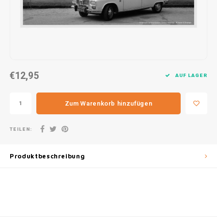
30x20
31,8x1
€12,95
AUF LAGER
Zum Warenkorb hinzufügen
TEILEN:
Produktbeschreibung