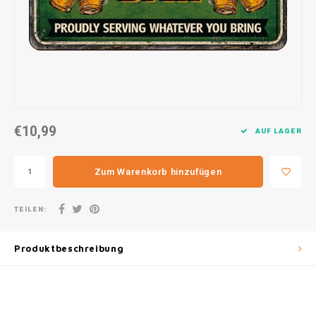
30x20
31,8x1
€10,99
AUF LAGER
Zum Warenkorb hinzufügen
TEILEN:
Produktbeschreibung