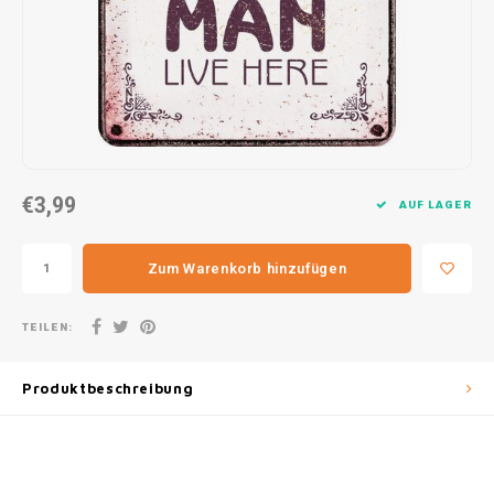
30x20
31,8x1
€3,99
AUF LAGER
Zum Warenkorb hinzufügen
TEILEN:
Produktbeschreibung