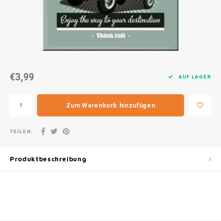
30x20
31,8x1
€3,99
AUF LAGER
Zum Warenkorb hinzufügen
TEILEN:
Produktbeschreibung