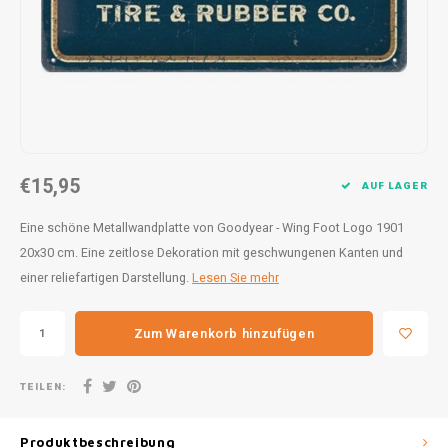
30x20
31,8x1
€15,95
AUF LAGER
Eine schöne Metallwandplatte von Goodyear - Wing Foot Logo 1901
20x30 cm. Eine zeitlose Dekoration mit geschwungenen Kanten und
einer reliefartigen Darstellung.
Lesen Sie mehr
Zum Warenkorb hinzufügen
TEILEN:
Produktbeschreibung