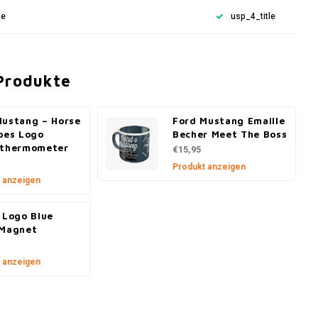
le
usp_4_title
Produkte
Mustang – Horse
Ford Mustang Emaille
pes Logo
Becher Meet The Boss
lthermometer
€15,95
Produkt anzeigen
 anzeigen
 Logo Blue
 Magnet
 anzeigen