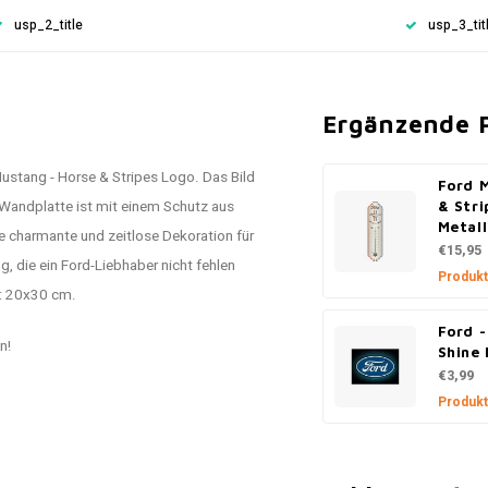
usp_2_title
usp_3_tit
Ergänzende 
ustang - Horse & Stripes Logo. Das Bild
Ford 
e Wandplatte ist mit einem Schutz aus
& Stri
Metal
ine charmante und zeitlose Dekoration für
€15,95
g, die ein Ford-Liebhaber nicht fehlen
Produkt
e: 20x30 cm.
Ford -
n!
Shine
€3,99
Produkt