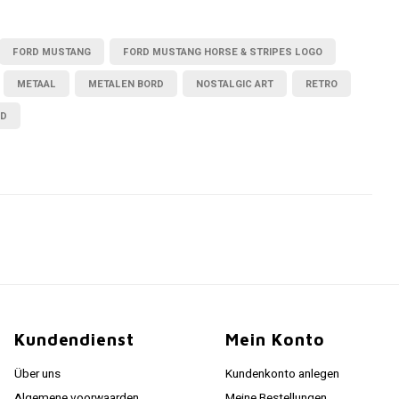
FORD MUSTANG
FORD MUSTANG HORSE & STRIPES LOGO
METAAL
METALEN BORD
NOSTALGIC ART
RETRO
RD
Kundendienst
Mein Konto
Über uns
Kundenkonto anlegen
Algemene voorwaarden
Meine Bestellungen