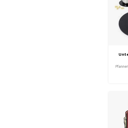
„Honki
Unte
Sili
Pfannen
Hi
al
Schal
Unterse
Pfanne 
Arbei