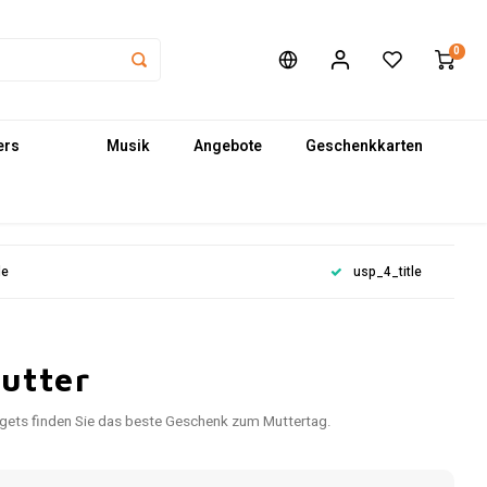
0
ers
Musik
Angebote
Geschenkkarten
le
usp_4_title
utter
adgets finden Sie das beste Geschenk zum Muttertag.