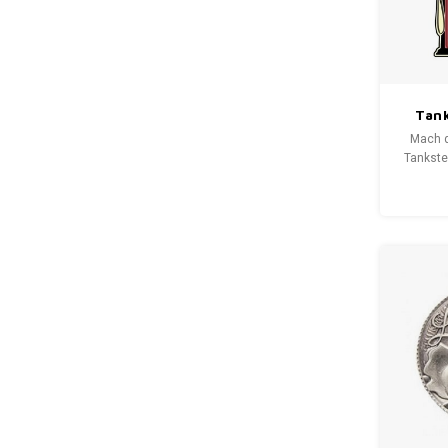
Tank
W
Mach d
Tankste
einen Bl
sicher
noch an
wer
auss
Wandspi
Wan