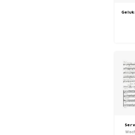
Geluk
Serv
weiß
Wisch