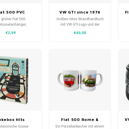
iat 500 PVC
VW GTI since 1976
F
üsselanhänger
rotes Strandtuch -
 grüner Fiat 500-
Großes rotes Strandhandtuch
grün
The Legend
lüsselanhänger,
mit VW GTI-Logo und der
stellt aus PVC. Ein
Aufschrift „The Legend“. Das
€2,99
€40,00
tes Geschenk für alle
hochwertige Handtuch ist
00-Liebhaber und ein
perfekt für den Pool oder einen
es Gadget für Ihre
Tag am Strand. Das
pe
ack-Sammlung. Ein
großzügige Badetuch besteht
s Schmuckstück an
aus 100% Baumwolle in
l
em Schlüsselbund.
Jaquard-Qualität.
f
ukebox Hits
Fiat 500 Rome &
V
Brettspiel
Riviera
klassische Goose-
Ein Porzellanbecher mit einem