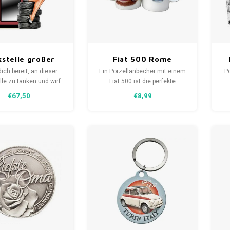
stelle großer
Fiat 500 Rome
andspiegel
Porzellanbecher
ich bereit, an dieser
Ein Porzellanbecher mit einem
P
lle zu tanken und wirf
Fiat 500 ist die perfekte
ick in den Spiegel, um
Kombination, um Ihre Tasse
€67,50
€8,99
zustellen, dass alles
Tee/Kaffee zu genießen. Ein
 seinem Platz ist. Sie
Becher für den Fiat 500-
den nicht nur gut
Liebhaber. Seine feine Qualität,
ehen, sondern der
schöne Form und Aussehen
egel wird auch an der
fügen Sie einen Hauch von
d gut aussehen.
Originalität auf dem
Frühstückstisch