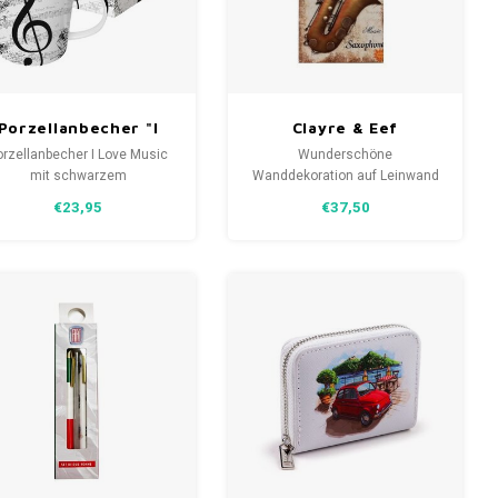
Porzellanbecher "I
Clayre & Eef
love Music" mit
Saxophon Leinwand
orzellanbecher I Love Music
Wunderschöne
Musikschlüssel
Wanddekoration
mit schwarzem
Wanddekoration auf Leinwand
Geigenschlüssel 350ml in
mit einem Rhythm & Blues
30x60 cm
€23,95
€37,50
rechteckiger geschenkbox
Saxophon und einer Daube von
der Marke Clayre & Eef.