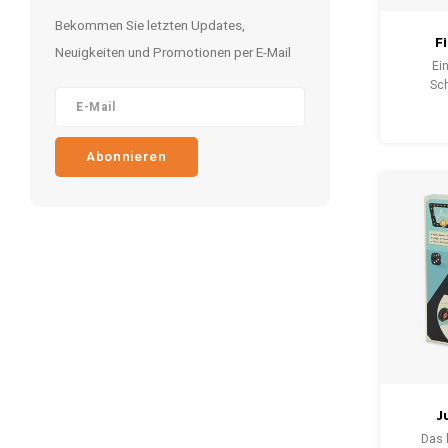
Bekommen Sie letzten Updates,
F
Neuigkeiten und Promotionen per E-Mail
Schl
Ein
Sch
herge
perfek
Fiat 5
Abonnieren
echt
Rucks
echte
Ihr
J
Das 