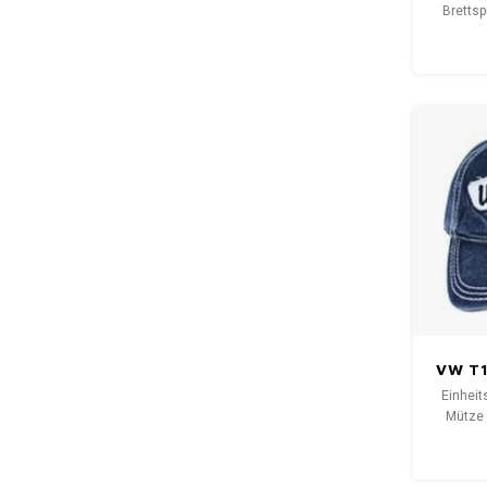
Brettsp
Versio
Bri
musika
Ihre S
Brett
VW T1
Ul
Einheit
Mütze 
fühl
weiß/b
schwer