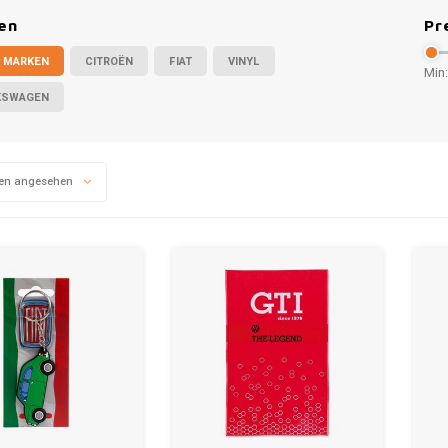
en
Pr
 MARKEN
CITROËN
FIAT
VINYL
Min:
KSWAGEN
en angesehen