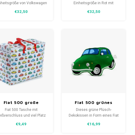
nheitsgröße von Volkswagen
Einheitsgröße in Rot mit
mit fühlbarer Prägung und
fühlbarer Prägung und weißem
€32,50
€32,50
iß/grünen Buchstaben Surf
Schriftzug aus schwerer,
the Street aus schwerer,
vorgewaschener Baumwolle.
orgewaschener Baumwolle.
Fiat 500 große
Fiat 500 grünes
eißverschlusstasche
Plüsch-Deko-Kissen
Fiat 500 Tasche mit
Dieses grüne Plüsch-
ißverschluss und viel Platz
Dekokissen in Form eines Fiat
um Verstauen von Kleidung
500 wird Sie automatisch
€9,49
€16,99
usw.
glücklich machen. Das Kissen
hat die Form einer