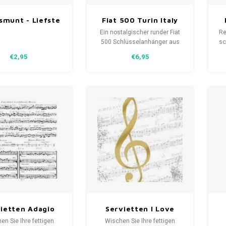
smunt - Liefste
Fiat 500 Turin Italy
Oma
rund Metall
Ein nostalgischer runder Fiat
Re
Schlüsselanhänger
500 Schlüsselanhänger aus
sc
Metall mit der Aufschrift Turin
G
€2,95
€6,95
Italy Since 1957 und einer
o
Schutzlackierung.
a
al
k
ietten Adagio
Servietten I Love
 mit schwarzen
Music Gold mit
en Sie Ihre fettigen
Wischen Sie Ihre fettigen