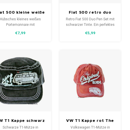
iat 500 kleine weiße
Fiat 500 retro duo
Brieftasche mit
Stifteset
Hübsches kleines weißes
Retro Fiat 500 Duo Pen Set mit
Reißverschluss
Portemonnaie mit
schwarzer Tinte. Ein perfektes
Reißverschluss, das einen
Geschenk, ausgestattet mit
€7,99
€5,99
weißen Fiat 500 mit einer
offiziellen Lizenzen in einer
Berglandschaft zeigt. Ein
attraktiven Geschenkbox für
rfekt gestaltetes Geschenk
alle, die einen Fiat 500 lieben,
für alle, die einen Fiat 500
der modernen und
ieben und ein echtes Gadget
klassischen Stil kombiniert.
ür Ihre Rucksack-Sammlung.
W T1 Kappe schwarz
VW T1 Kappe rot The
Surf the Street
Original Ride
Schwarze T1-Mütze in
Volkswagen T1-Mütze in