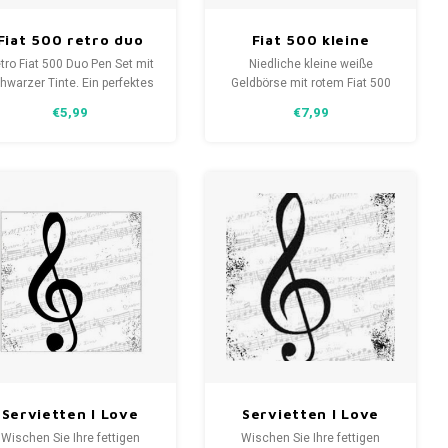
Fiat 500 retro duo
Fiat 500 kleine
Stifteset
Brieftasche mit
tro Fiat 500 Duo Pen Set mit
Niedliche kleine weiße
Reißverschluss
hwarzer Tinte. Ein perfektes
Geldbörse mit rotem Fiat 500
eschenk, ausgestattet mit
und Reißverschluss. Ein
€5,99
€7,99
ffiziellen Lizenzen in einer
perfekt gestaltetes Geschenk
ttraktiven Geschenkbox für
für alle, die einen Fiat 500
le, die einen Fiat 500 lieben,
lieben und ein echtes Gadget
der modernen und
für Ihre Rucksack-Sammlung.
lassischen Stil kombiniert.
Servietten I Love
Servietten I Love
Music schwarz mit
Music schwarz mit
Wischen Sie Ihre fettigen
Wischen Sie Ihre fettigen