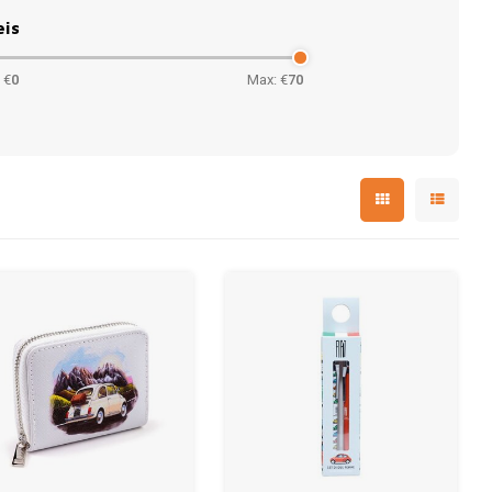
eis
 €
0
Max: €
70