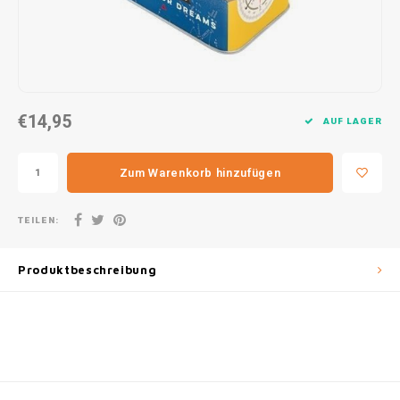
30x20
31,8x1
€14,95
AUF LAGER
Zum Warenkorb hinzufügen
TEILEN:
Produktbeschreibung