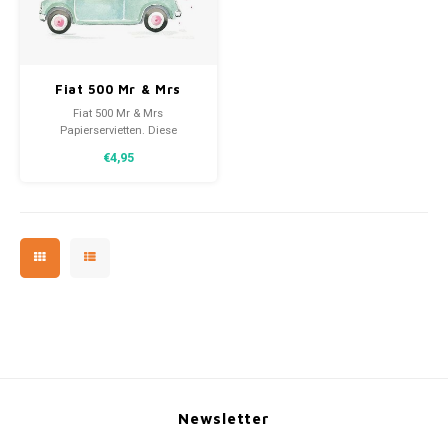
30x20
Fiat 500 Mr & Mrs
31,8x1
Hochzeit
Fiat 500 Mr & Mrs
Papierservietten
Papierservietten. Diese
Hochzeitsservietten zeigen ein
€4,95
Ehepaar in einem Auto mit
Ballons und Blumen.
Newsletter