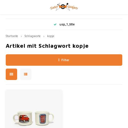
Hoofdmenu / haus dekoration
Hoofdmenu / sommerartikel
Hoofdmenu / automarken
Hoofdmenu / motorräder
Hoofdmenu / geschenke
Hoofdmenu / scooters
Hoofdmenu / musik
Hoofdmenu / mode
Hoofdmenu /
Hoofdmenu
Hoofdmenu / 
Hoofdmenu / 
Hoofdmenu
Hoofdmenu
Hoofdmen
Hoofdmenu 
Hoo
H
usp_1_title
Haus Dekoration
Sommerartikel
Automarken
Motorräder
Geschenke
Scooters
Sprache
Musik
Mode
Startseite
Schlagworte
kopje
Artikel mit Schlagwort kopje
Blech
Kleidung
Vespa
Nederlands
Spard
Fiat 5
Fiat 5
Vinyl
Honda
Honda
Yesterday's Vinyl-Schallplatten
14,8 x
Filter
Fußmatten
Volks
Valen
Badetuch
Eierb
Deutsch
Good 
Fotorahmen
Schreibwaren
Keramik
Schlüsselanhänger
21x14
Klokken
Vorrat
27 x 9