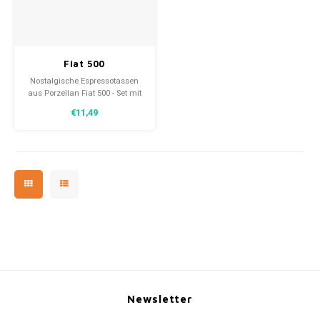
30x20
Fiat 500
31,8x1
Espressotassen aus
Nostalgische Espressotassen
Porzellan
aus Porzellan Fiat 500 - Set mit
2 Tassen. Ein perfektes
€11,49
Geschenk für alle, die einen Fiat
500 lieben.
Newsletter